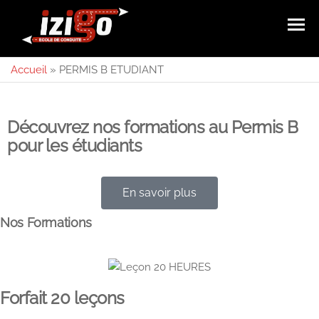
Auto-
votre
MENU
auto-
école
école à
Accueil
»
PERMIS B ETUDIANT
Izigo
Rueil-
Malmaison
Découvrez nos formations au Permis B
pour les étudiants
En savoir plus
Nos Formations
Forfait 20 leçons